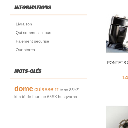
INFORMATIONS
Livraison
Qui sommes - nous
Paiement sécurisé
Our stores
PONTETS 
MOTS-CLÉS
14
dome
culasse
rr
tc
sx
85YZ
ktm
té de fourche
65SX
husqvarna