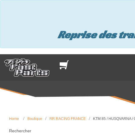
Reprise des tr
Home
Boutique
RR RACING FRANCE
KTM 85 / HUSQVARNA /
Rechercher