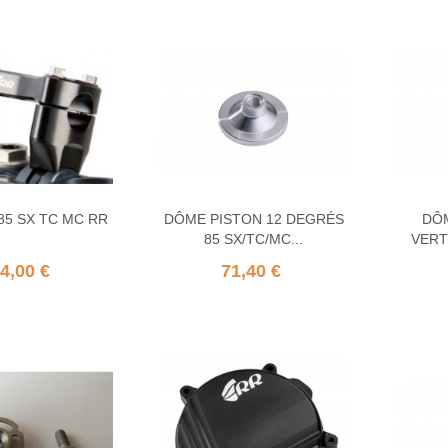
85 SX TC MC RR
DÔME PISTON 12 DEGRÉS
DÔM
85 SX/TC/MC...
VERT
4,00 €
71,40 €