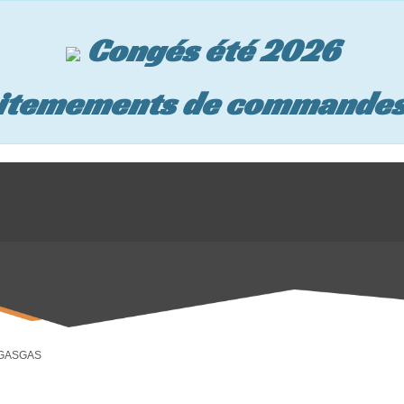
Congés été 2026
aitemements de commande
 GASGAS