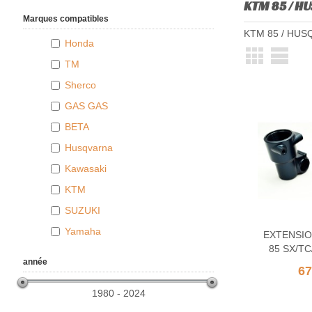
KTM 85 / H
Marques compatibles
KTM 85 / HUS
Honda
TM
Sherco
GAS GAS
BETA
Husqvarna
Kawasaki
KTM
SUZUKI
Yamaha
EXTENSIO
85 SX/TC
année
67
1980 - 2024